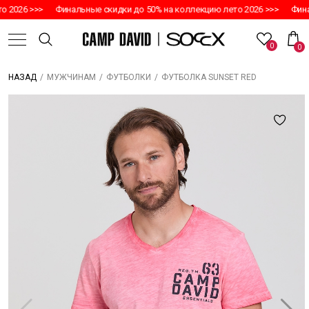
 2026 >>>
Финальные скидки до 50% на коллекцию лето 2026 >>>
Финал
0
0
/
/
/
ФУТБОЛКА SUNSET RED
НАЗАД
МУЖЧИНАМ
ФУТБОЛКИ