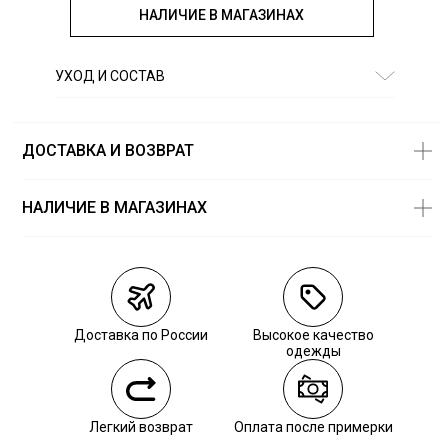
НАЛИЧИЕ В МАГАЗИНАХ
УХОД И СОСТАВ
Состав:
100% хлопок
ДОСТАВКА И ВОЗВРАТ
НАЛИЧИЕ В МАГАЗИНАХ
Магазины
Размеры в
наличии
Курьерская доставка СДЭК
Самовывоз из пункта выдачи СДЭК
Доставка по России
Высокое качество
Самовывоз из наших магазинов
одежды
Курьерская доставка СДЭК
Легкий возврат
Оплата после примерки
Самовывоз из пункта выдачи СДЭК