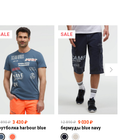
SALE
SALE
NEW
3 430 ₽
9 030 ₽
 890 ₽
12 890 ₽
10 990 ₽
утболка harbour blue
бермуды blue navy
толсто