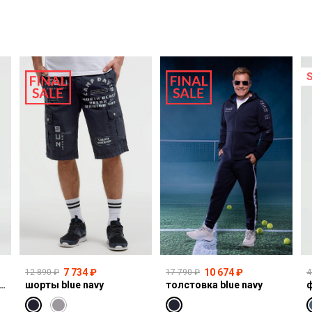
7 734 ₽
10 674 ₽
12 890 ₽
17 790 ₽
4
I:CO:R611 light vintage print jogg
шорты blue navy
толстовка blue navy
ф