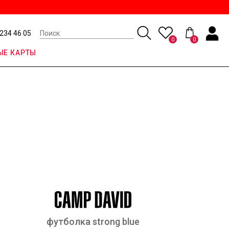
 234 46 05
0
0
Е КАРТЫ
футболка strong blue