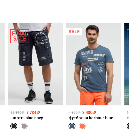
SALE
7 734 ₽
3 430 ₽
12 890 ₽
4 890 ₽
1
I:CO:R611 light vintage print jogg
шорты blue navy
футболка harbour blue
т