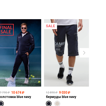
SALE
SALE
10 674 ₽
9 030 ₽
7 790 ₽
12 890 ₽
14 990 ₽
олстовка blue navy
бермуды blue navy
свитшот