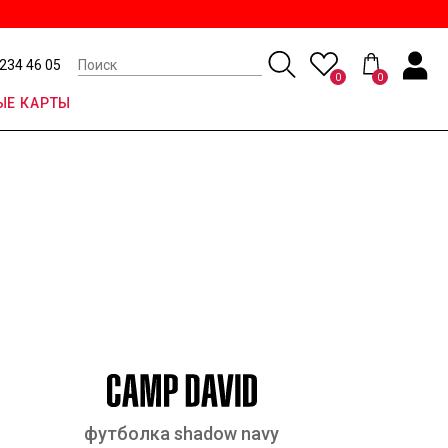
 234 46 05
0
0
Е КАРТЫ
футболка shadow navy