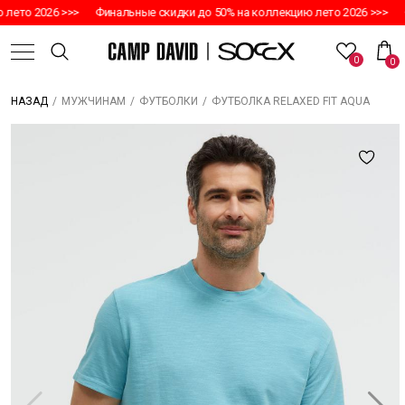
лето 2026 >>>
Финальные скидки до 50% на коллекцию лето 2026 >>>
Ф
0
0
/
/
/
ФУТБОЛКА RELAXED FIT AQUA
НАЗАД
МУЖЧИНАМ
ФУТБОЛКИ