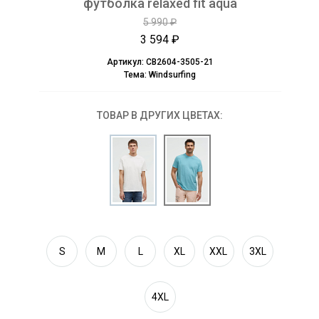
футболка relaxed fit aqua
5 990 ₽
3 594 ₽
Артикул:
CB2604-3505-21
Тема:
Windsurfing
ТОВАР В ДРУГИХ ЦВЕТАХ:
S
M
L
XL
XXL
3XL
4XL