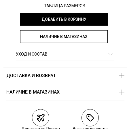
ТАБЛИЦА РАЗМЕРОВ
ДОБАВИТЬ В КОРЗИНУ
НАЛИЧИЕ В МАГАЗИНАХ
УХОД И СОСТАВ
Состав:
хлопок 100%
ДОСТАВКА И ВОЗВРАТ
НАЛИЧИЕ В МАГАЗИНАХ
Магазины
Размеры в
наличии
Курьерская доставка СДЭК
ТЦ «Метрополис» - магазин
S — 1 шт.
«Camp David»
M — 1 шт.
Самовывоз из пункта выдачи СДЭК
м. Войковская м. Балтийская м.
Доставка по России
Высокое качество
L — 1 шт.