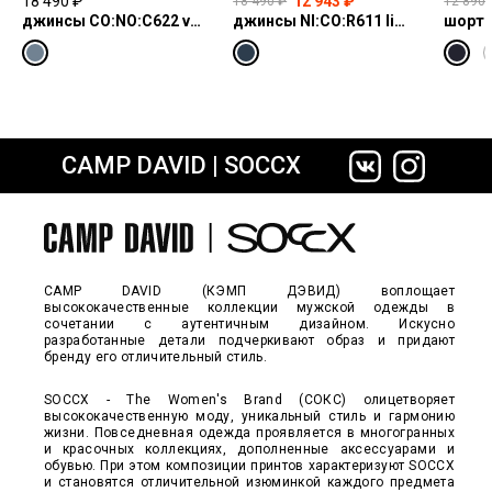
18 490 ₽
12 943 ₽
18 490 ₽
12 890 
Киевского Вокзала, 2
3XL — 1 шт.
джинсы CO:NO:C622 vintage blue print
джинсы NI:CO:R611 light vintage print jogg
шорты
график работы: пн-чт 10:00–22:00;
пт,сб 10:00–23:00; вс 10:00–22:00
Обязательно
звоните нам,
8-495-229-84-17
чтобы уточнить
наличие.
CAMP DAVID | SOCCX
сайте СДЭК
CAMP DAVID (КЭМП ДЭВИД) воплощает
высококачественные коллекции мужской одежды в
сочетании с аутентичным дизайном. Искусно
разработанные детали подчеркивают образ и придают
бренду его отличительный стиль.
SOCCX - The Women's Brand (СОКС) олицетворяет
высококачественную моду, уникальный стиль и гармонию
жизни. Повседневная одежда проявляется в многогранных
и красочных коллекциях, дополненные аксессуарами и
обувью. При этом композиции принтов характеризуют SOCCX
и становятся отличительной изюминкой каждого предмета