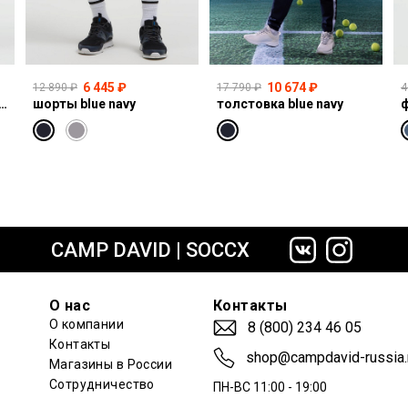
6 445 ₽
10 674 ₽
12 890 ₽
17 790 ₽
4
I:CO:R611 light vintage print jogg
шорты blue navy
толстовка blue navy
ф
сайте СДЭК
CAMP DAVID | SOCCX
О нас
Контакты
О компании
8 (800) 234 46 05
Контакты
shop@campdavid-russia.
Магазины в России
Сотрудничество
ПН-ВС 11:00 - 19:00