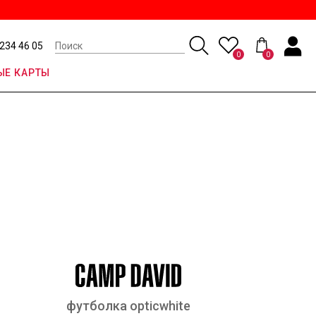
 234 46 05
0
0
Е КАРТЫ
футболка opticwhite