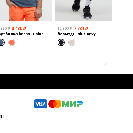
3 430 ₽
7 734 ₽
 890 ₽
12 890 ₽
14 990 ₽
утболка harbour blue
бермуды blue navy
свитшот
ru