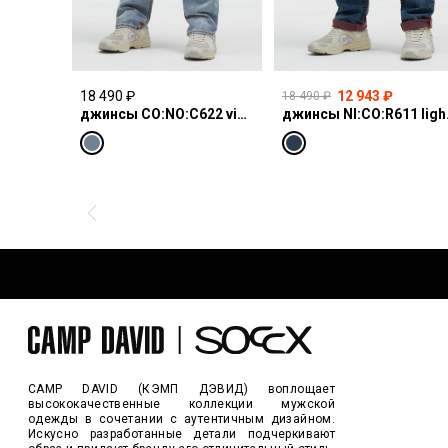
18 490 ₽
12 943 ₽
18 490 ₽
джинсы CO:NO:C622 vintage blue print
джинсы N
CAMP DAVID (КЭМП ДЭВИД) воплощает
высококачественные коллекции мужской
одежды в сочетании с аутентичным дизайном.
Искусно разработанные детали подчеркивают