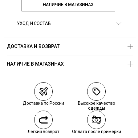
НАЛИЧИЕ В МАГАЗИНАХ
УХОД И СОСТАВ
Состав:
50% хлопок, 50% полиэстер
ДОСТАВКА И ВОЗВРАТ
НАЛИЧИЕ В МАГАЗИНАХ
Магазины
Размеры в
наличии
Курьерская доставка СДЭК
Самовывоз из пункта выдачи СДЭК
Доставка по России
Высокое качество
Самовывоз из наших магазинов
одежды
Курьерская доставка СДЭК
Легкий возврат
Оплата после примерки
Самовывоз из пункта выдачи СДЭК