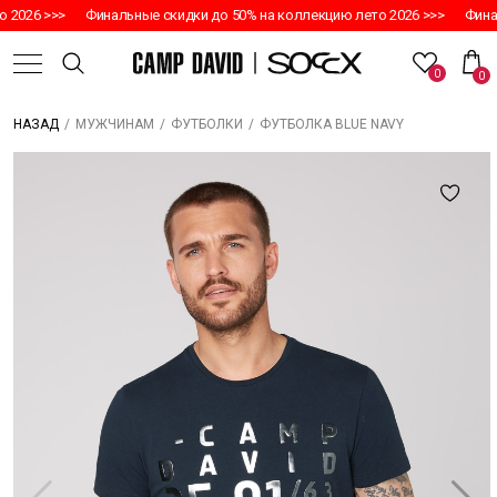
2026 >>>
Финальные скидки до 50% на коллекцию лето 2026 >>>
Финал
0
0
/
/
/
ФУТБОЛКА BLUE NAVY
НАЗАД
МУЖЧИНАМ
ФУТБОЛКИ