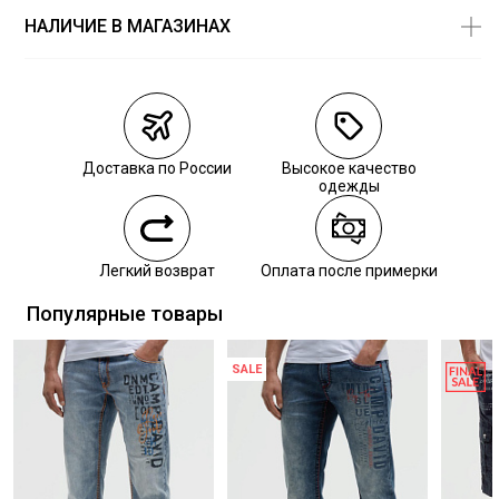
СУШКА:
барабанная сушка запрещена
НАЛИЧИЕ В МАГАЗИНАХ
Магазины
Размеры в
наличии
Курьерская доставка СДЭК
Самовывоз из пункта выдачи СДЭК
Доставка по России
Высокое качество
Самовывоз из наших магазинов
одежды
Курьерская доставка СДЭК
Легкий возврат
Оплата после примерки
Самовывоз из пункта выдачи СДЭК
Популярные товары
SALE