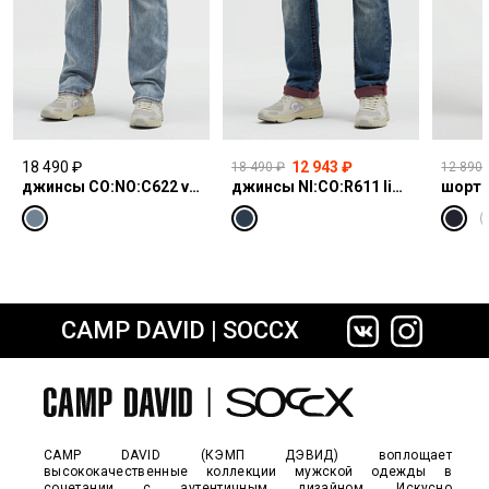
18 490 ₽
12 943 ₽
18 490 ₽
12 890 
джинсы CO:NO:C622 vintage blue print
джинсы NI:CO:R611 light vintage print jogg
шорты
CAMP DAVID | SOCCX
сайте СДЭК
CAMP DAVID (КЭМП ДЭВИД) воплощает
высококачественные коллекции мужской одежды в
сочетании с аутентичным дизайном. Искусно