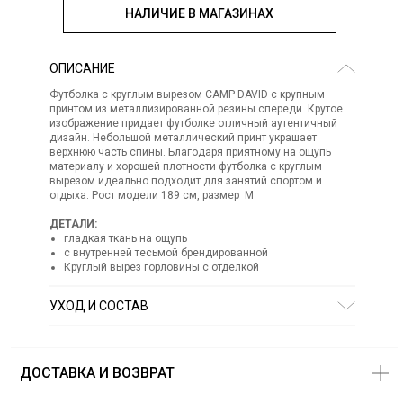
НАЛИЧИЕ В МАГАЗИНАХ
ОПИСАНИЕ
Футболка с круглым вырезом CAMP DAVID с крупным
принтом из металлизированной резины спереди. Крутое
изображение придает футболке отличный аутентичный
дизайн. Небольшой металлический принт украшает
верхнюю часть спины. Благодаря приятному на ощупь
материалу и хорошей плотности футболка с круглым
вырезом идеально подходит для занятий спортом и
отдыха. Рост модели 189 см, размер М
ДЕТАЛИ:
гладкая ткань на ощупь
с внутренней тесьмой брендированной
Круглый вырез горловины с отделкой
УХОД И СОСТАВ
Состав:
97% хлопок 3% др волокна
СТИРКА:
ручная стирка
ОТБЕЛИВАНИЕ:
отбеливание запрещено
ДОСТАВКА И ВОЗВРАТ
ХИМИЧЕСКАЯ ЧИСТКА:
химическая чистка запрещена
ГЛАЖЕНИЕ:
гладить при низкой температуре до 110