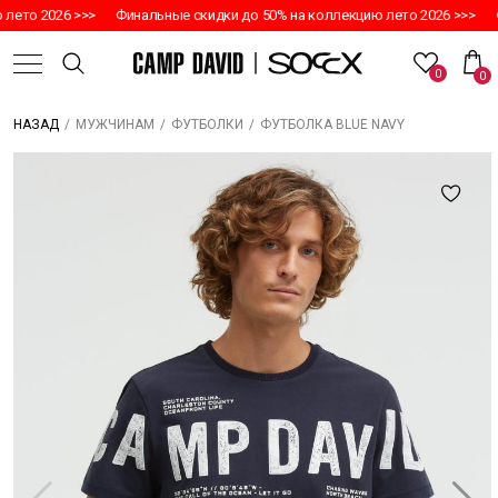
то 2026 >>>
Финальные скидки до 50% на коллекцию лето 2026 >>>
Фин
0
0
/
/
/
ФУТБОЛКА BLUE NAVY
НАЗАД
МУЖЧИНАМ
ФУТБОЛКИ