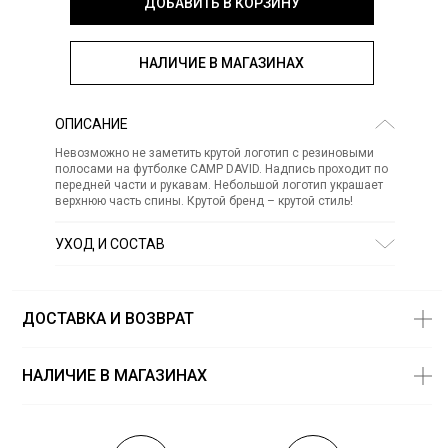
ДОБАВИТЬ В КОРЗИНУ
НАЛИЧИЕ В МАГАЗИНАХ
ОПИСАНИЕ
Невозможно не заметить крутой логотип с резиновыми
полосами на футболке CAMP DAVID. Надпись проходит по
передней части и рукавам. Небольшой логотип украшает
верхнюю часть спины. Крутой бренд – крутой стиль!
УХОД И СОСТАВ
Состав:
хлопок 95% эластан 5%
СТИРКА:
30 ° ручной режим
ОТБЕЛИВАНИЕ:
Не отбеливать
ДОСТАВКА И ВОЗВРАТ
ХИМИЧЕСКАЯ ЧИСТКА:
Не подвергать химчистке
ГЛАЖЕНИЕ:
не гладить горячим (макс. 110 °)
СУШКА:
не сушить в стиральной машине
НАЛИЧИЕ В МАГАЗИНАХ
Магазины
Размеры в
наличии