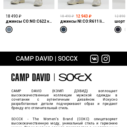
18 490 ₽
12 943 ₽
18 490 ₽
12 890 
джинсы CO:NO:C622 vintage blue print
джинсы NI:CO:R611 light vintage print jogg
шорты
CAMP DAVID | SOCCX
сайте СДЭК
CAMP DAVID (КЭМП ДЭВИД) воплощает
высококачественные коллекции мужской одежды в
сочетании с аутентичным дизайном. Искусно
разработанные детали подчеркивают образ и придают
бренду его отличительный стиль.
SOCCX - The Women's Brand (СОКС) олицетворяет
высококачественную моду, уникальный стиль и гармонию