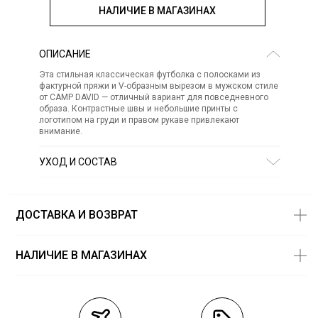
НАЛИЧИЕ В МАГАЗИНАХ
ОПИСАНИЕ
Эта стильная классическая футболка с полосками из
фактурной пряжи и V-образным вырезом в мужском стиле
от CAMP DAVID — отличный вариант для повседневного
образа. Контрастные швы и небольшие принты с
логотипом на груди и правом рукаве привлекают
внимание.
УХОД И СОСТАВ
Состав:
хлопок 100%
СТИРКА:
30 ° ручной режим
ОТБЕЛИВАНИЕ:
Не отбеливать
ДОСТАВКА И ВОЗВРАТ
ХИМИЧЕСКАЯ ЧИСТКА:
Не подвергать химчистке
ГЛАЖЕНИЕ:
не гладить горячим (макс. 110 °)
СУШКА:
не сушить в стиральной машине
НАЛИЧИЕ В МАГАЗИНАХ
Магазины
Размеры в
наличии
Курьерская доставка СДЭК