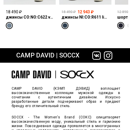
м. Киевская, г. Москва, Площадь
XL — 1 шт.
Киевского Вокзала, 2
3XL — 1 шт.
18 490 ₽
12 943 ₽
18 490 ₽
12 890 
график работы: пн-чт 10:00–22:00;
4XL — 1 шт.
джинсы CO:NO:C622 vintage blue print
джинсы NI:CO:R611 light vintage print jogg
шорты
пт,сб 10:00–23:00; вс 10:00–22:00
Обязательно
8-495-229-84-17
звоните нам,
чтобы уточнить
наличие.
CAMP DAVID | SOCCX
сайте СДЭК
CAMP DAVID (КЭМП ДЭВИД) воплощает
высококачественные коллекции мужской одежды в
сочетании с аутентичным дизайном. Искусно
разработанные детали подчеркивают образ и придают
бренду его отличительный стиль.
SOCCX - The Women's Brand (СОКС) олицетворяет
высококачественную моду, уникальный стиль и гармонию
жизни. Повседневная одежда проявляется в многогранных