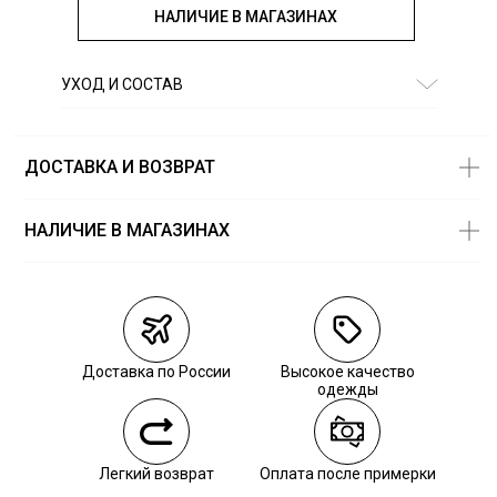
НАЛИЧИЕ В МАГАЗИНАХ
УХОД И СОСТАВ
Состав:
90,5% хлопок, 8% полиэстер, 1,5% другие волокна
ДОСТАВКА И ВОЗВРАТ
НАЛИЧИЕ В МАГАЗИНАХ
Магазины
Размеры в
наличии
Курьерская доставка СДЭК
3434 — 1 шт.
Самовывоз из пункта выдачи СДЭК
Доставка по России
Высокое качество
Обязательно
Самовывоз из наших магазинов
одежды
звоните нам,
чтобы уточнить
наличие.
Курьерская доставка СДЭК
Легкий возврат
Оплата после примерки
Самовывоз из пункта выдачи СДЭК