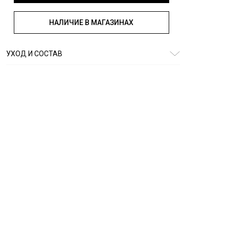
НАЛИЧИЕ В МАГАЗИНАХ
УХОД И СОСТАВ
Состав:
93% хлопок 5% полиэстер 2% эластан