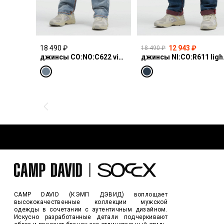
18 490 ₽
12 943 ₽
18 490 ₽
джинсы CO:NO:C622 vintage blue print
джинсы N
CAMP DAVID (КЭМП ДЭВИД) воплощает
высококачественные коллекции мужской
одежды в сочетании с аутентичным дизайном.
Искусно разработанные детали подчеркивают