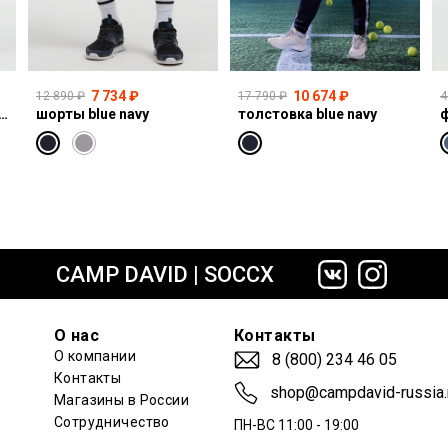
7 734 ₽
10 674 ₽
12 890 ₽
17 790 ₽
4
I:CO:R611 light vintage print jogg
шорты blue navy
толстовка blue navy
ф
сайте СДЭК
CAMP DAVID | SOCCX
О нас
Контакты
О компании
8 (800) 234 46 05
Контакты
shop@campdavid-russia.
Магазины в России
Сотрудничество
ПН-ВС 11:00 - 19:00