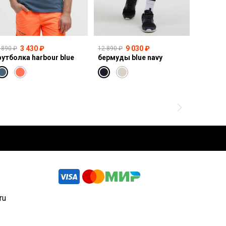
3 430 ₽
9 030 ₽
 890 ₽
12 890 ₽
14 990 ₽
утболка harbour blue
бермуды blue navy
свитшот
ru