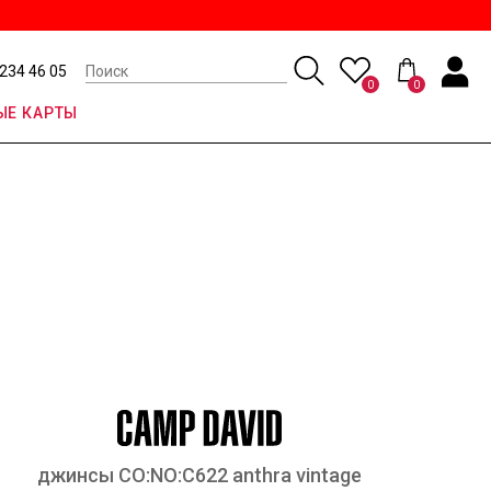
 234 46 05
0
0
Е КАРТЫ
джинсы CO:NO:C622 anthra vintage