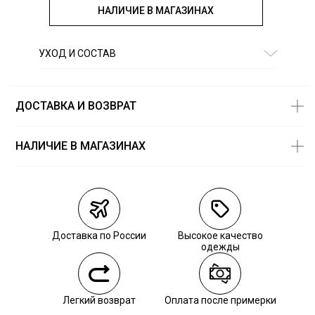
НАЛИЧИЕ В МАГАЗИНАХ
УХОД И СОСТАВ
Состав:
97% хлопок, 3% эластан
ДОСТАВКА И ВОЗВРАТ
НАЛИЧИЕ В МАГАЗИНАХ
Магазины
Размеры в
наличии
Курьерская доставка СДЭК
Самовывоз из пункта выдачи СДЭК
Доставка по России
Высокое качество
Самовывоз из наших магазинов
одежды
Курьерская доставка СДЭК
Легкий возврат
Оплата после примерки
Самовывоз из пункта выдачи СДЭК