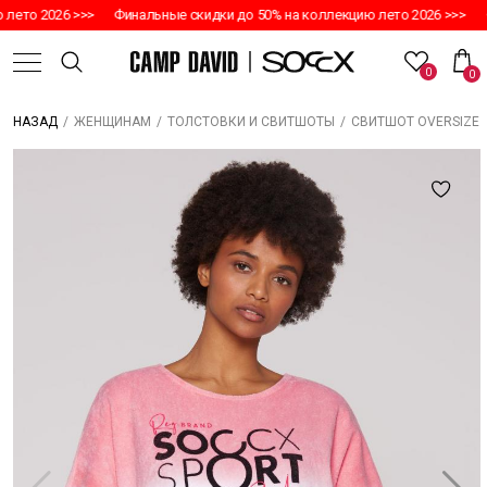
то 2026 >>>
Финальные скидки до 50% на коллекцию лето 2026 >>>
Фин
0
0
/
/
/
СВИТШОТ OVERSIZE LI
НАЗАД
ЖЕНЩИНАМ
ТОЛСТОВКИ И СВИТШОТЫ